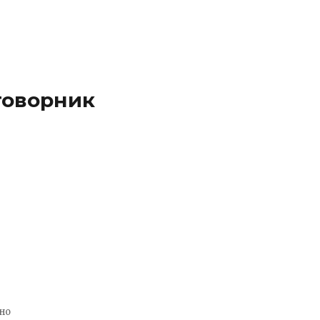
говорник
но