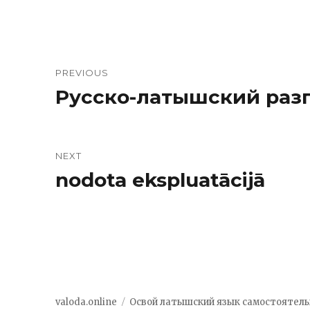
Навигация
PREVIOUS
по
Русско-латышский раз
Previous
post:
записям
NEXT
nodota ekspluatācijā
Next
post:
valoda.online
Освой латышский язык самостоятель