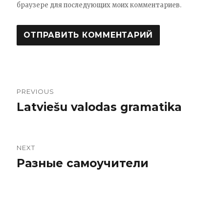
браузере для последующих моих комментариев.
PREVIOUS
Навигация
Latviešu valodas gramatika
Previous
по
post:
записям
NEXT
Разные самоучители
Next
post: