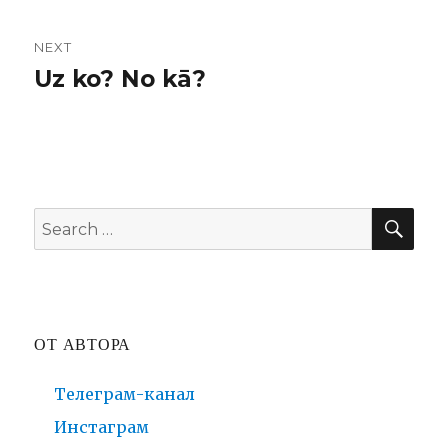
записям
NEXT
Uz ko? No kā?
Next
post:
SE
Search
for:
ОТ АВТОРА
Телеграм-канал
Инстаграм