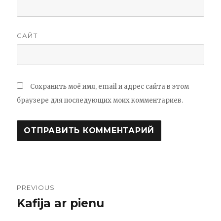
САЙТ
Сохранить моё имя, email и адрес сайта в этом
браузере для последующих моих комментариев.
PREVIOUS
Навигация
Kafija ar pienu
Previous
по
post: