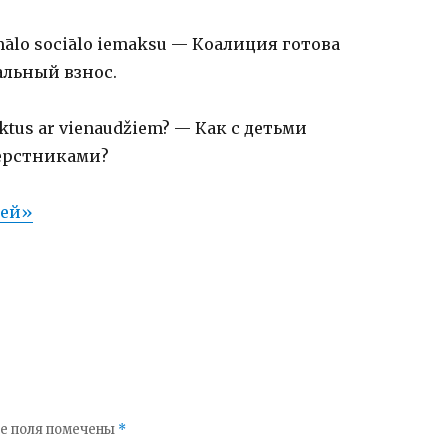
imālo sociālo iemaksu — Коалиция готова
льный взнос.
ktus ar vienaudžiem? — Как с детьми
ерстниками?
тей»
е поля помечены
*