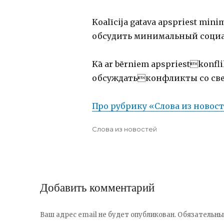
Koalīcija gatava apspriest min
обсудить минимальный социа
Kā ar bērniem apspriestkonfli
обсуждатьконфликты со св
Про рубрику «Слова из новос
Posted
Categories
Слова из новостей
on
Добавить комментарий
Ваш адрес email не будет опубликован.
Обязательны