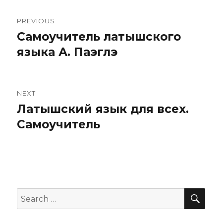
PREVIOUS
Навигация
Самоучитель латышского
Previous
по
языка А. Паэглэ
post:
записям
NEXT
Латышский язык для всех.
Next
Самоучитель
post:
SE
Search
for: