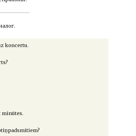
иалог.
uz koncertu.
rts?
 minūtes.
ptiņpadsmitiem?