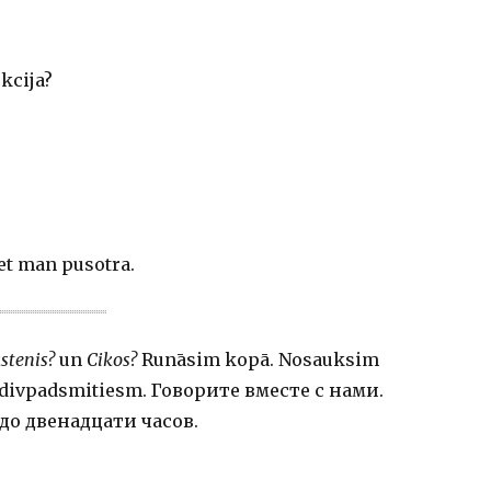
kcija?
bet man pusotra.
stenis?
un
Cikos?
Runāsim kopā. Nosauksim
z divpadsmitiesm. Говорите вместе с нами.
до двенадцати часов.