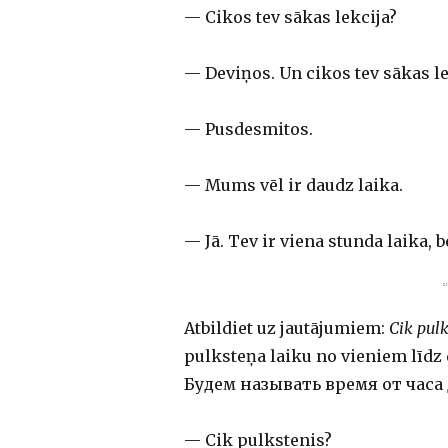
— Cikos tev sākas lekcija?
— Deviņos. Un cikos tev sākas le
— Pusdesmitos.
— Mums vēl ir daudz laika.
— Jā. Tev ir viena stunda laika, 
Atbildiet uz jautājumiem:
Cik pulk
pulksteņa laiku no vieniem līd
Будем называть время от часа 
— Cik pulkstenis?