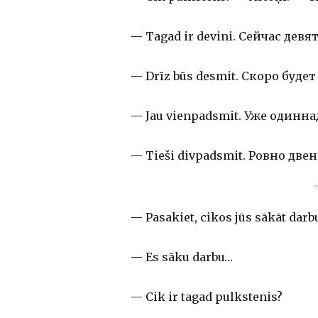
— Tagad ir devini. Сейчас девят
— Drīz būs desmit. Скоро будет
— Jau vienpadsmit. Уже одинна
— Tieši divpadsmit. Ровно двен
— Pasakiet, cikos jūs sākāt darb
— Es sāku darbu…
— Cik ir tagad pulkstenis?