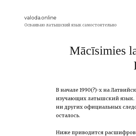
valoda.online
Осваиваю латышский язык самостоятельно
Mācīsimies l
В начале 1990(?)-х на Латвийс
изучающих латышский язык. 
ни других официальных следо
осталось.
Ниже приводится расшифровка