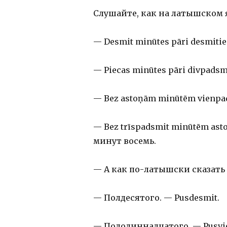
Слушайте, как на латышском я
— Desmit minūtes pāri desmiti
— Piecas minūtes pāri divpads
— Bez astoņām minūtēm vienpa
— Bez trīspadsmit minūtēm ast
минут восемь.
— А как по-латышски сказать 
— Полдесятого. — Pusdesmit.
— Полодиннадцатого. — Pusvi