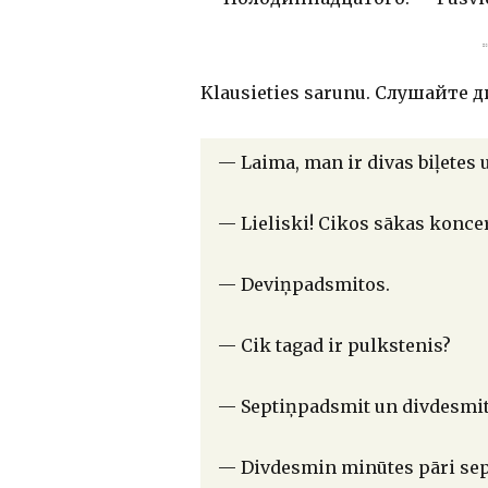
Klausieties sarunu. Слушайте д
— Laima, man ir divas biļetes 
— Lieliski! Cikos sākas konce
— Deviņpadsmitos.
— Cik tagad ir pulkstenis?
— Septiņpadsmit un divdesmit
— Divdesmin minūtes pāri se