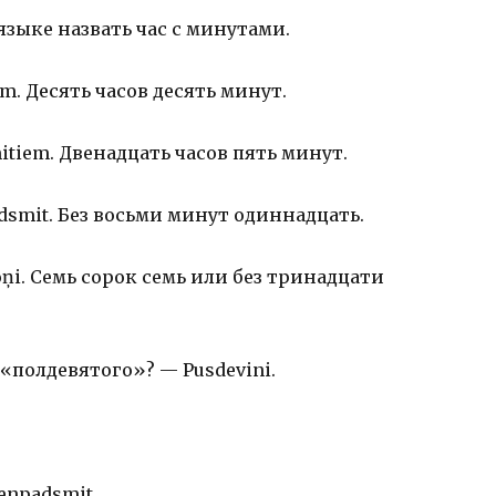
зыке назвать час с минутами.
em. Десять часов десять минут.
mitiem. Двенадцать часов пять минут.
dsmit. Без восьми минут одиннадцать.
oņi. Семь сорок семь или без тринадцати
«полдевятого»? — Pusdevini.
enpadsmit.