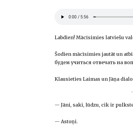
Labdien! Mācīsimies latviešu val
Šodien mācīsimies jautāt un atb
будем учиться отвечать на во
Klausieties Laimas un Jāņa di
— Jāni, saki, lūdzu, cik ir pulkst
— Astoņi.