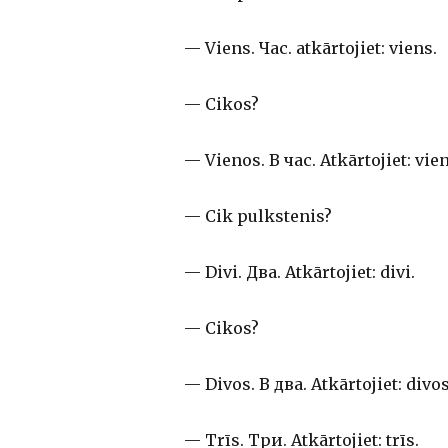
— Viens. Час. atkārtojiet: viens.
— Cikos?
— Vienos. В час. Atkārtojiet: vie
— Cik pulkstenis?
— Divi. Два. Atkārtojiet: divi.
— Cikos?
— Divos. В два. Atkārtojiet: divos
— Trīs. Три. Atkārtojiet: trīs.