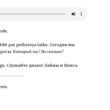
odu.
ildēt par pulksteņa laiku. Сегодня мы
просы:
Который час? Во сколько?
alogu. Слушайте диалог Лаймы и Яниса.
enis.