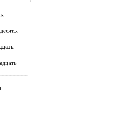
ь.
 десять.
дцать.
адцать.
u.